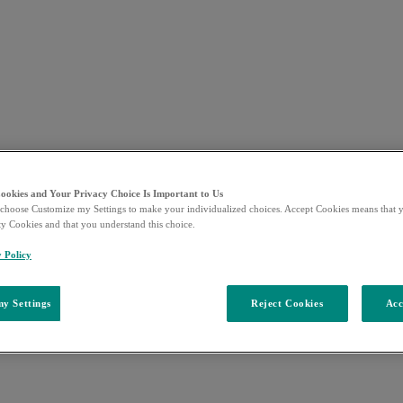
Cookies and Your Privacy Choice Is Important to Us
choose Customize my Settings to make your individualized choices. Accept Cookies means that y
ty Cookies and that you understand this choice.
y Policy
y Settings
Reject Cookies
Acc