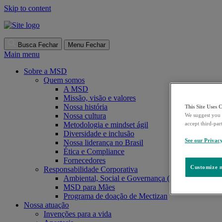
Skip to content
Busca
Fechar
Menu
Fechar
Main menu
Sobre a MSD
Quem somos
A MSD
Missão, visão e valores
Nossa história
This Site Uses 
Nossa cultura
We suggest you 
accept third-par
Metodologia e mindset ágil
Diversidade e inclusão
See our Privac
Nossa liderança no Brasil
Ética e Compliance
Fornecedores
Customize m
Responsabilidade Corporativa
Ambiental, Social e Governança (ESG)
MSD para Mães
Programa de doação de Mectizan
Nossa atuação
Invenções para a vida