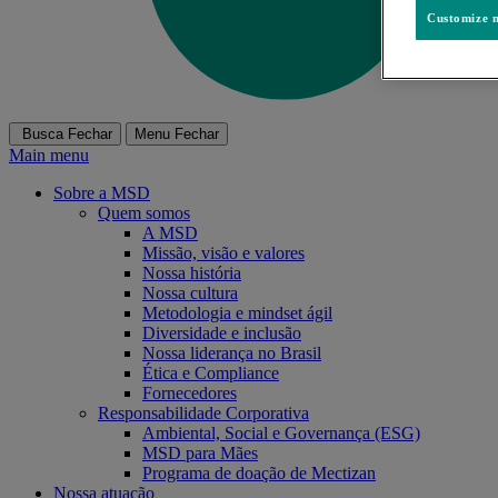
Customize m
Busca
Fechar
Menu
Fechar
Main menu
Sobre a MSD
Quem somos
A MSD
Missão, visão e valores
Nossa história
Nossa cultura
Metodologia e mindset ágil
Diversidade e inclusão
Nossa liderança no Brasil
Ética e Compliance
Fornecedores
Responsabilidade Corporativa
Ambiental, Social e Governança (ESG)
MSD para Mães
Programa de doação de Mectizan
Nossa atuação