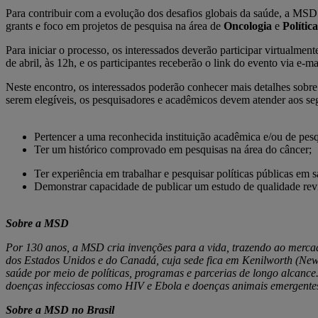
Para contribuir com a evolução dos desafios globais da saúde, a MS
grants e foco em projetos de pesquisa na área de
Oncologia
e
Polític
Para iniciar o processo, os interessados deverão participar virtualment
de abril, às 12h, e os participantes receberão o link do evento via e-
Neste encontro, os interessados poderão conhecer mais detalhes sobre
serem elegíveis, os pesquisadores e acadêmicos devem atender aos seg
Pertencer a uma reconhecida instituição acadêmica e/ou de pesq
Ter um histórico comprovado em pesquisas na área do câncer;
Ter experiência em trabalhar e pesquisar políticas públicas em 
Demonstrar capacidade de publicar um estudo de qualidade rev
Sobre a MSD
Por 130 anos, a MSD cria invenções para a vida, trazendo ao merc
dos Estados Unidos e do Canadá, cuja sede fica em Kenilworth (Ne
saúde por meio de políticas, programas e parcerias de longo alcanc
doenças infecciosas como HIV e Ebola e doenças animais emergentes
Sobre a MSD no Brasil