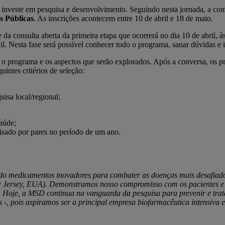
D investe em pesquisa e desenvolvimento. Seguindo nesta jornada, a c
as Públicas
. As inscrições acontecem entre 10 de abril e 18 de maio.
e da consulta aberta da primeira etapa que ocorrerá no dia 10 de abril, 
mail. Nesta fase será possível conhecer todo o programa, sanar dúvidas e
 o programa e os aspectos que serão explorados. Após a conversa, os p
uintes critérios de seleção:
uisa local/regional;
saúde;
isado por pares no período de um ano.
ado medicamentos inovadores para combater as doenças mais desafiado
w Jersey, EUA). Demonstramos nosso compromisso com os pacientes e
e. Hoje, a MSD continua na vanguarda da pesquisa para prevenir e tra
 -, pois aspiramos ser a principal empresa biofarmacêutica intensiv