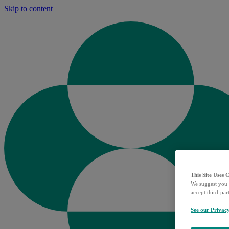
Skip to content
This Site Uses 
We suggest you 
accept third-par
See our Privac