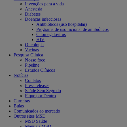
Invenções para a vida
Anestesia
Diabetes
Doenças infecciosas
Antibióticos (uso hospitalar)
Programa de uso racional de antibióticos
Citomegalovírus
HIV
Oncologia
Vacinas
Pesquisa Clínica
Nosso foco
Pipeline
Estudos Clínicos
Notícias
Contatos
Press releases
Saúde Sem Segredo
Fique por Dentro
Carreiras
Bulas
Comunicados ao mercado
Outros sites MSD
MSD Saúde
Manuais MSD