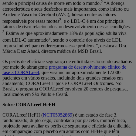
2
sendo a principal causa de morte em todo o mundo.
“A doença
aterosclerótica e seus desfechos mais importantes, como infarto ou
Acidente Vascular Cerebral (AVC), lideram entre os fatores
2
responsáveis por essas mortes
, e o LDL-C é um dos principais
fatores de risco relacionados ao desenvolvimento dessas condições.
3
Estima-se que aproximadamente 18% da população adulta viva
3
com LDL-C aumentado
, sendo o controle dos níveis de LDL
imprescindível para endereçarmos esse problema”, destaca a Dra.
Márcia Datz Abadi, diretora médica da MSD Brasil.
Os perfis de eficácia e segurança de enlicitida estão sendo avaliados
por meio do abrangente
programa de desenvolvimento clínico de
fase 3 CORALreef
, que visa incluir aproximadamente 17.000
pacientes em vários ensaios, incluindo dois grandes ensaios em
andamento, CORALreef Lipids e CORALreef Outcomes. No
Brasil, o programa CORALreef envolveu 20 centros de pesquisa,
localizados em São Paulo e Ceará.
Sobre CORALreef HeFH
CORALreef HeFH
(
NCT05952869
) é um estudo de fase 3,
randomizado, duplo-cego, controlado por placebo, multicêntrico,
projetado para avaliar os perfis de segurança e eficácia da enlicitida
em comparação com placebo em adultos com HFHe que têm