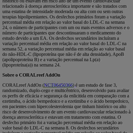
histórico ou estavam em risco alto de um evento cardiovascular
relacionado à doença aterosclerótica importante e são tratados com
uma estatina de intensidade moderada ou alta com ou sem outras
terapias hipolipemiantes. Os desfechos primários foram a variação
percentual média em relação ao valor basal do LDL-C na semana
24, o número de participantes com um ou mais eventos adversos e o
número de participantes que descontinuaram o medicamento do
estudo devido a um EA. Os desfechos secundários incluíram a
variação percentual média em relação ao valor basal do LDL-C na
semana 52, a variação percentual média em relação ao valor basal
do não-HDL-C (lipoproteína que não é de alta densidade), ApoB
(apolipoproteína B) e a variação percentual na Lp(a)
(lipoproteína(a)) na semana 24.
Sobre o CORALreef AddOn
CORALreef AddOn (
NCT06450366
) é um estudo de fase 3,
randomizado, duplo-cego e multicêntrico, desenvolvido para avaliar
os perfis de eficácia e segurança da enlicitida em comparação com a
ezetimiba, o ácido bempedoico e a ezetimiba e o ácido bempedoico,
em pacientes com hipercolesterolemia que tinham histórico ou alto
risco de desenvolvimento de um evento cardiovascular relacionado à
doença aterosclerótica e estavam em tratamento com estatina.
O
desfecho primário foi a variação percentual média em relação ao
valor basal do LDL-C na semana 8. Os desfechos secundários