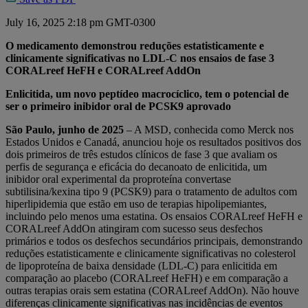
July 16, 2025 2:18 pm GMT-0300
O medicamento demonstrou reduções estatisticamente e
clinicamente significativas no LDL-C nos ensaios de fase 3
CORALreef HeFH e CORALreef AddOn
Enlicitida, um novo peptídeo macrocíclico, tem o potencial de
ser o primeiro inibidor oral de PCSK9 aprovado
São Paulo, junho de 2025
– A MSD, conhecida como Merck nos
Estados Unidos e Canadá, anunciou hoje os resultados positivos dos
dois primeiros de três estudos clínicos de fase 3 que avaliam os
perfis de segurança e eficácia do decanoato de enlicitida, um
inibidor oral experimental da proproteína convertase
subtilisina/kexina tipo 9 (PCSK9) para o tratamento de adultos com
hiperlipidemia que estão em uso de terapias hipolipemiantes,
incluindo pelo menos uma estatina. Os ensaios CORALreef HeFH e
CORALreef AddOn atingiram com sucesso seus desfechos
primários e todos os desfechos secundários principais, demonstrando
reduções estatisticamente e clinicamente significativas no colesterol
de lipoproteína de baixa densidade (LDL-C) para enlicitida em
comparação ao placebo (CORALreef HeFH) e em comparação a
outras terapias orais sem estatina (CORALreef AddOn). Não houve
diferenças clinicamente significativas nas incidências de eventos