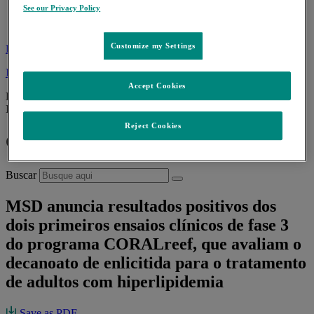
See our Privacy Policy
Portal Médico
App Desvios de Qualidade
Customize my Settings
FALE CONOSCO
Idioma
Accept Cookies
Back Test
Idioma
Reject Cookies
O que podemos ajudá-lo a encontrar?
Buscar
MSD anuncia resultados positivos dos
dois primeiros ensaios clínicos de fase 3
do programa CORALreef, que avaliam o
decanoato de enlicitida para o tratamento
de adultos com hiperlipidemia
Save as PDF