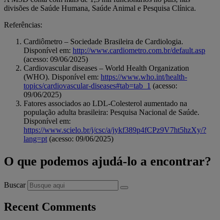
divisões de Saúde Humana, Saúde Animal e Pesquisa Clínica.
Referências:
Cardiômetro – Sociedade Brasileira de Cardiologia.
Disponível em:
http://www.cardiometro.com.br/default.asp
(acesso: 09/06/2025)
Cardiovascular diseases – World Health Organization
(WHO). Disponível em:
https://www.who.int/health-
topics/cardiovascular-diseases#tab=tab_1
(acesso:
09/06/2025)
Fatores associados ao LDL-Colesterol aumentado na
população adulta brasileira: Pesquisa Nacional de Saúde.
Disponível em:
https://www.scielo.br/j/csc/a/jykf389p4fCPz9V7ht5hzXy/?
lang=pt
(acesso: 09/06/2025)
O que podemos ajudá-lo a encontrar?
Buscar
Recent Comments