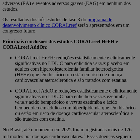
adversos (EA) e eventos adversos graves (EAG) em nenhum dos
estudos.
Os resultados dos três estudos de fase 3 do
programa de
desenvolvimento clínico CORALreef
serão apresentados em um
congresso futuro.
Principais conclusões dos estudos CORALreef HeFH e
CORALreef AddOn:
CORALreef HeFH: reduções estatisticamente e clinicamente
significativas no LDL-C para enlicitida
versus
placebo em
adultos com hipercolesterolemia familiar heterozigótica
(HFHe) que têm histórico ou estão em risco de doença
cardiovascular aterosclerótica e são tratados com estatina.
CORALreef AddOn: reduções estatisticamente e clinicamente
significativas no LDL-C para enlicitida
versus
ezetimiba,
versus
ácido bempedoico e
versus
ezetimiba e ácido
bempedoico em adultos com hiperlipidemia que têm histórico
ou estão em risco de doença cardiovascular aterosclerótica e
são tratados com estatina.
No Brasil, até o momento em 2025 foram registradas mais de 176
1
mil mortes por doenças cardiovasculares.
Essas doenças seguem