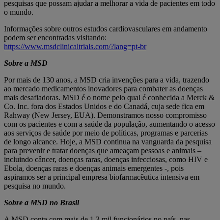
pesquisas que possam ajudar a melhorar a vida de pacientes em todo
o mundo.
Informações sobre outros estudos cardiovasculares em andamento
podem ser encontradas visitando:
https://www.msdclinicaltrials.com/?lang=pt-br
Sobre a MSD
Por mais de 130 anos, a MSD cria invenções para a vida, trazendo
ao mercado medicamentos inovadores para combater as doenças
mais desafiadoras. MSD é o nome pelo qual é conhecida a Merck &
Co. Inc. fora dos Estados Unidos e do Canadá, cuja sede fica em
Rahway (New Jersey, EUA). Demonstramos nosso compromisso
com os pacientes e com a saúde da população, aumentando o acesso
aos serviços de saúde por meio de políticas, programas e parcerias
de longo alcance. Hoje, a MSD continua na vanguarda da pesquisa
para prevenir e tratar doenças que ameaçam pessoas e animais –
incluindo câncer, doenças raras, doenças infecciosas, como HIV e
Ebola, doenças raras e doenças animais emergentes -, pois
aspiramos ser a principal empresa biofarmacêutica intensiva em
pesquisa no mundo.
Sobre a MSD no Brasil
A MSD conta com mais de 1,3 mil funcionários no país, nas