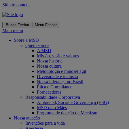
Skip to content
Busca
Fechar
Menu
Fechar
Main menu
Sobre a MSD
Quem somos
A MSD
Missão, visão e valores
Nossa história
Nossa cultura
Metodologia e mindset ágil
Diversidade e inclusão
Nossa liderança no Brasil
Ética e Compliance
Fornecedores
Responsabilidade Corporativa
Ambiental, Social e Governança (ESG)
MSD para Mães
Programa de doação de Mectizan
Nossa atuação
Invenções para a vida
Anestesia