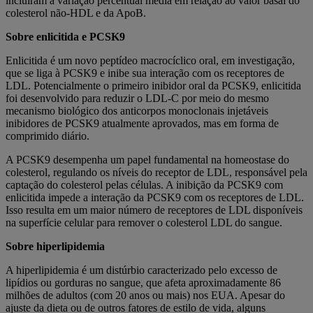
incluíram a variação percentual média em relação ao valor basal do
colesterol não-HDL e da ApoB.
Sobre enlicitida e PCSK9
Enlicitida é um novo peptídeo macrocíclico oral, em investigação,
que se liga à PCSK9 e inibe sua interação com os receptores de
LDL. Potencialmente o primeiro inibidor oral da PCSK9, enlicitida
foi desenvolvido para reduzir o LDL-C por meio do mesmo
mecanismo biológico dos anticorpos monoclonais injetáveis
inibidores de PCSK9 atualmente aprovados, mas em forma de
comprimido diário.
A PCSK9 desempenha um papel fundamental na homeostase do
colesterol, regulando os níveis do receptor de LDL, responsável pela
captação do colesterol pelas células. A inibição da PCSK9 com
enlicitida impede a interação da PCSK9 com os receptores de LDL.
Isso resulta em um maior número de receptores de LDL disponíveis
na superfície celular para remover o colesterol LDL do sangue.
Sobre hiperlipidemia
A hiperlipidemia é um distúrbio caracterizado pelo excesso de
lipídios ou gorduras no sangue, que afeta aproximadamente 86
milhões de adultos (com 20 anos ou mais) nos EUA. Apesar do
ajuste da dieta ou de outros fatores de estilo de vida, alguns