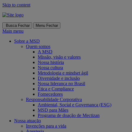
Skip to content
Busca
Fechar
Menu
Fechar
Main menu
Sobre a MSD
Quem somos
A MSD
Missão, visão e valores
Nossa história
Nossa cultura
Metodologia e mindset ágil
Diversidade e inclusão
Nossa liderança no Brasil
Ética e Compliance
Fornecedores
Responsabilidade Corporativa
Ambiental, Social e Governança (ESG)
MSD para Mães
Programa de doação de Mectizan
Nossa atuação
Invenções para a vida
Anestesia