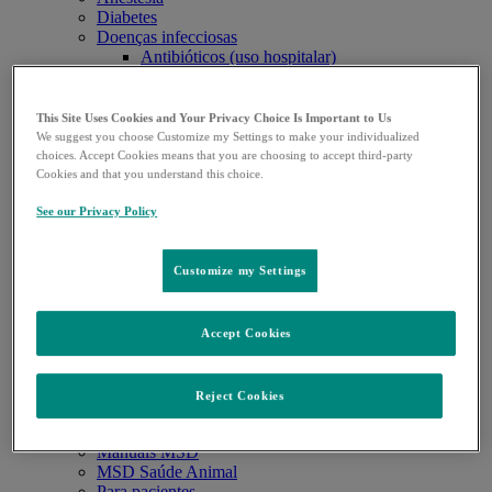
Diabetes
Doenças infecciosas
Antibióticos (uso hospitalar)
Programa de uso racional de antibióticos
Citomegalovírus
HIV
This Site Uses Cookies and Your Privacy Choice Is Important to Us
Oncologia
We suggest you choose Customize my Settings to make your individualized
Vacinas
choices. Accept Cookies means that you are choosing to accept third-party
Pesquisa Clínica
Cookies and that you understand this choice.
Nosso foco
See our Privacy Policy
Pipeline
Estudos Clínicos
Notícias
Customize my Settings
Contatos
Press releases
Saúde Sem Segredo
Fique por Dentro
Accept Cookies
Carreiras
Bulas
Comunicados ao mercado
Reject Cookies
Outros sites MSD
MSD Saúde
Manuais MSD
MSD Saúde Animal
Para pacientes