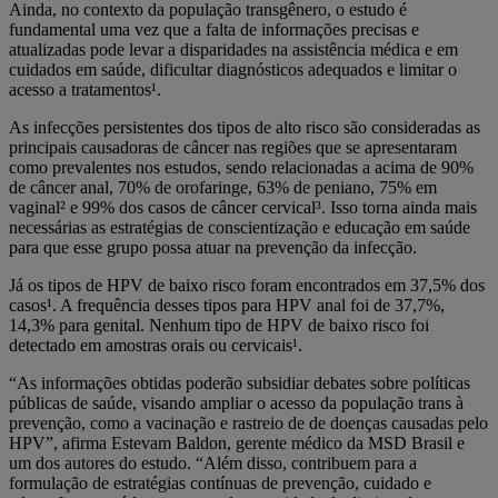
Ainda, no contexto da população transgênero, o estudo é
fundamental uma vez que a falta de informações precisas e
atualizadas pode levar a disparidades na assistência médica e em
cuidados em saúde, dificultar diagnósticos adequados e limitar o
acesso a tratamentos¹.
As infecções persistentes dos tipos de alto risco são consideradas as
principais causadoras de câncer nas regiões que se apresentaram
como prevalentes nos estudos, sendo relacionadas a acima de 90%
de câncer anal, 70% de orofaringe, 63% de peniano, 75% em
vaginal² e 99% dos casos de câncer cervical³. Isso torna ainda mais
necessárias as estratégias de conscientização e educação em saúde
para que esse grupo possa atuar na prevenção da infecção.
Já os tipos de HPV de baixo risco foram encontrados em 37,5% dos
casos¹. A frequência desses tipos para HPV anal foi de 37,7%,
14,3% para genital. Nenhum tipo de HPV de baixo risco foi
detectado em amostras orais ou cervicais¹.
“As informações obtidas poderão subsidiar debates sobre políticas
públicas de saúde, visando ampliar o acesso da população trans à
prevenção, como a vacinação e rastreio de de doenças causadas pelo
HPV”, afirma Estevam Baldon, gerente médico da MSD Brasil e
um dos autores do estudo. “Além disso, contribuem para a
formulação de estratégias contínuas de prevenção, cuidado e