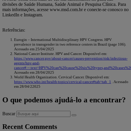
divisões de Saúde Humana, Saúde Animal e Pesquisa Clínica. Para
mais informações, acesse www.msd.com.br e conecte-se conosco no
LinkedIn e Instagram.
Referências:
Eurogin – International Multidiscplinary HPV Congress. HPV
prevalence in transgender in two reference centers in Brazil (page 106).
Acessado em 25/04/2025
National Cancer Institute. HPV and Cancer. Disponível em:
https://www.cancer.gov/about-cancer/causes-prevention/risk/infectious-
agents/hpv-and-
cancer#:~:text=HPV%20can%20cause%20six%20types,and%20cases%2
Acessado em 28/04/2025
World Health Organization. Cervical Cancer. Disponível em:
https://www.who.int/health-topics/cervical-cancer#tab=tab_1
. Acessado
em 28/04/22025
O que podemos ajudá-lo a encontrar?
Buscar
Recent Comments