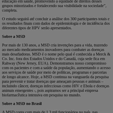
educação em saúde, promovendo a equidade de direitos desses
grupos minorizados e fortalecendo sua visibilidade na sociedade”,
completa.
O estudo seguirá até concluir a análise dos 300 participantes totais e
os resultados finais com dados de epidemiologia e de incidência dos
diferentes tipos de HPV serão apresentados.
Sobre a MSD
Por mais de 130 anos, a MSD cria invenções para a vida, trazendo
ao mercado medicamentos inovadores para combater as doenças
mais desafiadoras. MSD é o nome pelo qual é conhecida a Merck &
Co. Inc. fora dos Estados Unidos e do Canadá, cuja sede fica em
Rahway (New Jersey, EUA). Demonstramos nosso compromisso
com os pacientes e com a saúde da população, aumentando o acesso
aos serviços de saúde por meio de políticas, programas e parcerias
de longo alcance. Hoje, a MSD continua na vanguarda da pesquisa
para prevenir e tratar doenças que ameaçam pessoas e animais –
incluindo câncer, doenças infecciosas como HIV e Ebola e doenças
animais emergentes -, pois aspiramos ser a principal empresa
biofarmacêutica intensiva em pesquisa no mundo.
Sobre a MSD no Brasil
A MSD conta com mais de 1,3 mil funcionários no país, nas