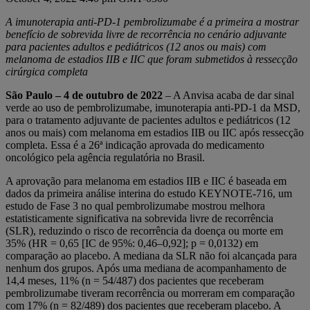
A imunoterapia anti-PD-1 pembrolizumabe é a primeira a mostrar
benefício de sobrevida livre de recorrência no cenário adjuvante
para pacientes adultos e pediátricos (12 anos ou mais) com
melanoma de estadios IIB e IIC que foram submetidos à ressecção
cirúrgica completa
São Paulo – 4 de outubro de 2022
– A Anvisa acaba de dar sinal
verde ao uso de pembrolizumabe, imunoterapia anti-PD-1 da MSD,
para o tratamento adjuvante de pacientes adultos e pediátricos (12
anos ou mais) com melanoma em estadios IIB ou IIC após ressecção
completa. Essa é a 26ª indicação aprovada do medicamento
oncológico pela agência regulatória no Brasil.
A aprovação para melanoma em estadios IIB e IIC é baseada em
dados da primeira análise interina do estudo KEYNOTE-716, um
estudo de Fase 3 no qual pembrolizumabe mostrou melhora
estatisticamente significativa na sobrevida livre de recorrência
(SLR), reduzindo o risco de recorrência da doença ou morte em
35% (HR = 0,65 [IC de 95%: 0,46–0,92]; p = 0,0132) em
comparação ao placebo. A mediana da SLR não foi alcançada para
nenhum dos grupos. Após uma mediana de acompanhamento de
14,4 meses, 11% (n = 54/487) dos pacientes que receberam
pembrolizumabe tiveram recorrência ou morreram em comparação
com 17% (n = 82/489) dos pacientes que receberam placebo. A