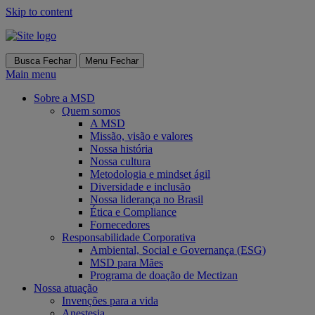
Skip to content
Busca
Fechar
Menu
Fechar
Main menu
Sobre a MSD
Quem somos
A MSD
Missão, visão e valores
Nossa história
Nossa cultura
Metodologia e mindset ágil
Diversidade e inclusão
Nossa liderança no Brasil
Ética e Compliance
Fornecedores
Responsabilidade Corporativa
Ambiental, Social e Governança (ESG)
MSD para Mães
Programa de doação de Mectizan
Nossa atuação
Invenções para a vida
Anestesia