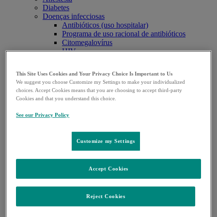
Diabetes
Doenças infecciosas
Antibióticos (uso hospitalar)
Programa de uso racional de antibióticos
Citomegalovírus
HIV
Oncologia
Vacinas
This Site Uses Cookies and Your Privacy Choice Is Important to Us
Pesquisa Clínica
We suggest you choose Customize my Settings to make your individualized
Nosso foco
choices. Accept Cookies means that you are choosing to accept third-party
Pipeline
Cookies and that you understand this choice.
Estudos Clínicos
Notícias
See our Privacy Policy
Contatos
Press releases
Saúde Sem Segredo
Customize my Settings
Fique por Dentro
Carreiras
Bulas
Accept Cookies
Comunicados ao mercado
Outros sites MSD
MSD Saúde
Reject Cookies
Manuais MSD
MSD Saúde Animal
Para pacientes