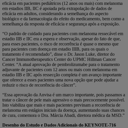
eficácia em pacientes pediátricos (12 anos ou mais) com melanoma
em estadios IIB, IIC é apoiada pela extrapolação de dados de
eficácia em adultos, considerando a semelhança do aspecto
biológico e da farmacologia do efeito do medicamento, bem como a
semelhança da resposta de eficácia e segurança após a exposição.
“O padrão de cuidado para pacientes com melanoma ressecável em
estadio IIB e IIC era a espera e observação, apesar do fato de que,
para esses pacientes, o risco de recorrência é quase o mesmo que
para pacientes com doença em estadio IIIB, para os quais o
tratamento é recomendado”, disse o Dr. Jason Luke, diretor do
Cancer Immunotherapeutics Center do UPMC Hillman Cancer
Center. “A atual aprovação de pembrolizumabe para o tratamento
adjuvante de pacientes com 12 anos ou mais com melanoma em
estadio IIB e IIC após ressecção completa é um avanço importante
que oferece a esses pacientes uma nova opção que pode ajudar a
reduzir o risco de recorrência do câncer”.
“Essa aprovação da Anvisa é um marco importante, pois passamos a
tratar o câncer de pele mais agressivo o mais precocemente possível.
Isto viabiliza que mais e mais pacientes previnam a recorrência de
melanoma em estágios iniciais da doença, aumentando suas chances
de cura, comemora o Dra. Márcia Abadi, diretora médica da MSD.”
Desenho do Estudo e Dados Adicionais do KEYNOTE-716