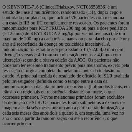
O KEYNOTE-716 (ClinicalTrials.gov, NCT03553836) é um
estudo de Fase 3 multicêntrico, randomizado (1:1), duplo-cego e
controlado por placebo, que incluiu 976 pacientes com melanoma
em estadio IIB ou IIC completamente ressecado. Os pacientes foram
randomizados para KEYTRUDA 200 mg ou para a dose pediátrica
(≥ 12 anos) de KEYTRUDA 2 mg/kg por via intravenosa (até um
máximo de 200 mg) a cada três semanas ou para placebo por até um
ano até recorrência da doença ou toxicidade inaceitável. A
randomização foi estratificada pelo Estadio T (> 2,0-4,0 mm com
ulceração versus > 4,0 mm sem ulceração versus > 4,0 mm com
ulceração) segundo a oitava edição da AJCC. Os pacientes não
poderiam ter recebido tratamento prévio para melanoma, exceto pela
ressecção cirúrgica completa do melanoma antes da inclusão no
estudo. A principal medida de resultado de eficácia foi SLR avaliada
pelo investigador (definida como o tempo entre a data da
randomização e a data da primeira recorrência [linfonodos locais, em
trânsito ou regionais ou recorrência distante] ou morte, o que
ocorresse primeiro). Novos melanomas primários foram excluídos
da definição de SLR. Os pacientes foram submetidos a exames de
imagem a cada seis meses por um ano a partir da randomização, a
cada seis meses dos anos dois a quatro e, em seguida, uma vez no
ano cinco a partir da randomização ou até a recorrência, o que
ocorrer primeiro.