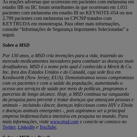
As reações adversas que ocorreram em pacientes com melanoma em
estadio IIB ou IIC foram semelhantes às que ocorreram em 1.011
pacientes com melanoma em estadio III no KEYNOTE-054 ou nos
2.799 pacientes com melanoma ou CPCNP tratados com
KEYTRUDA em monoterapia. Para obter mais informações,
consulte “Informações de Segurança Importantes Selecionadas” a
seguir.
Sobre a MSD
Por 130 anos, a MSD cria invenções para a vida, trazendo ao
mercado medicamentos inovadores para combater as doenças mais
desafiadoras. MSD é o nome pelo qual é conhecida a Merck & Co.
Inc. fora dos Estados Unidos e do Canadá, cuja sede fica em
Kenilworth (New Jersey, EUA). Demonstramos nosso compromisso
com os pacientes e com a saúde da população, aumentando o
acesso aos serviços de saúde por meio de políticas, programas e
parcerias de longo alcance. Hoje, a MSD continua na vanguarda
da pesquisa para prevenir e tratar doenças que ameaçam pessoas e
animais – incluindo câncer, doenças infecciosas como HIV e Ebola
e doenças animais emergentes -, pois aspiramos ser a principal
empresa biofarmacêutica intensiva em pesquisa no mundo. Para
mais informações, visite
www.msd.com
e conecte-se conosco no
Twitter
,
LinkedIn
e
YouTube
.